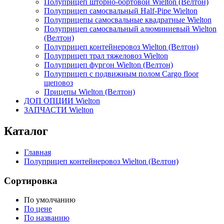
Полуприцеп шторно-бортовой Wielton (Велтон)
Полуприцеп самосвальный Half-Pipe Wielton
Полуприцепы самосвальные квадратные Wielton
Полуприцеп самосвальный алюминиевый Wielton
(Велтон)
Полуприцеп контейнеровоз Wielton (Велтон)
Полуприцеп трал тяжеловоз Wielton
Полуприцеп фургон Wielton (Велтон)
Полуприцеп с подвижным полом Cargo floor
щеповоз
Прицепы Wielton (Велтон)
ДОП ОПЦИИ Wielton
ЗАПЧАСТИ Wielton
Каталог
Главная
Полуприцеп контейнеровоз Wielton (Велтон)
Сортировка
По умолчанию
По цене
По названию