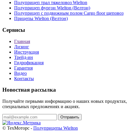
Полуприцеп трал тяжеловоз Wielton
Полуприцеп фургон Wielton (Велтон)
Полуприцеп с подвижным полом Cargo floor щеповоз
Прицепы Wielton (Велтон)
Сервисы
Главная
Лизинг
Инструкция
Трейд-ин
Гидрофикация
Гарантия
Видео
Контакты
Новостная рассылка
Получайте первыми информацию о наших новых продуктах,
специальных предложениях и акциях.
Отправить
© ТехМоторс -
Полуприцепы Wielton