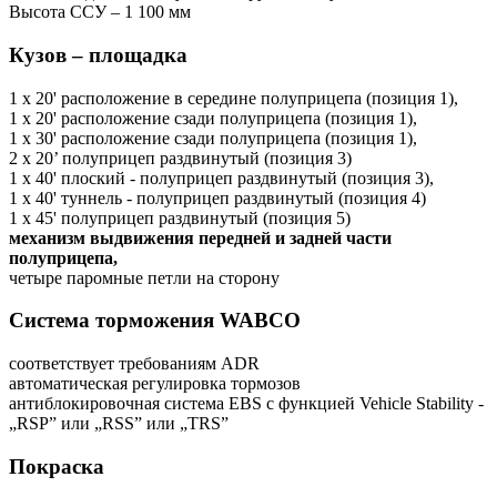
Высота ССУ – 1 100 мм
Кузов – площадка
1 x 20' расположение в середине полуприцепа (позиция 1),
1 x 20' расположение сзади полуприцепа (позиция 1),
1 x 30' расположение сзади полуприцепа (позиция 1),
2 x 20’ полуприцеп раздвинутый (позиция 3)
1 x 40' плоский - полуприцеп раздвинутый (позиция 3),
1 x 40' туннель - полуприцеп раздвинутый (позиция 4)
1 x 45' полуприцеп раздвинутый (позиция 5)
механизм выдвижения передней и задней части
полуприцепа,
четыре паромные петли на сторону
Система торможения WABCO
соответствует требованиям ADR
автоматическая регулировка тормозов
антиблокировочная система EBS с функцией Vehicle Stability -
„RSP” или „RSS” или „TRS”
Покраска