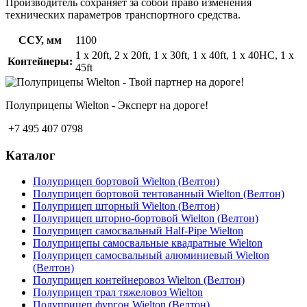
Производитель сохраняет за собой право изменения
технических параметров транспортного средства.
ССУ, мм
1100
1 x 20ft, 2 x 20ft, 1 x 30ft, 1 x 40ft, 1 x 40HC, 1 x
Контейнеры:
45ft
Полуприцепы Wielton - Эксперт на дороге!
+7 495 407 0798
Каталог
Полуприцеп бортовой Wielton (Велтон)
Полуприцеп бортовой тентованный Wielton (Велтон)
Полуприцеп шторный Wielton (Велтон)
Полуприцеп шторно-бортовой Wielton (Велтон)
Полуприцеп самосвальный Half-Pipe Wielton
Полуприцепы самосвальные квадратные Wielton
Полуприцеп самосвальный алюминиевый Wielton
(Велтон)
Полуприцеп контейнеровоз Wielton (Велтон)
Полуприцеп трал тяжеловоз Wielton
Полуприцеп фургон Wielton (Велтон)