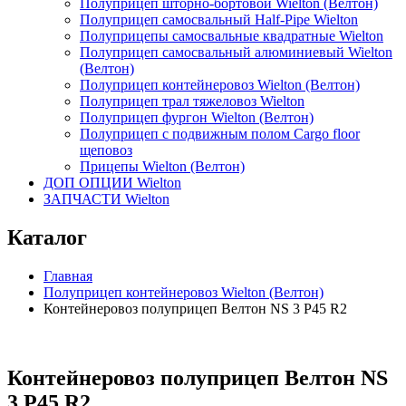
Полуприцеп шторно-бортовой Wielton (Велтон)
Полуприцеп самосвальный Half-Pipe Wielton
Полуприцепы самосвальные квадратные Wielton
Полуприцеп самосвальный алюминиевый Wielton
(Велтон)
Полуприцеп контейнеровоз Wielton (Велтон)
Полуприцеп трал тяжеловоз Wielton
Полуприцеп фургон Wielton (Велтон)
Полуприцеп с подвижным полом Cargo floor
щеповоз
Прицепы Wielton (Велтон)
ДОП ОПЦИИ Wielton
ЗАПЧАСТИ Wielton
Каталог
Главная
Полуприцеп контейнеровоз Wielton (Велтон)
Контейнеровоз полуприцеп Велтон NS 3 P45 R2
Контейнеровоз полуприцеп Велтон NS
3 P45 R2